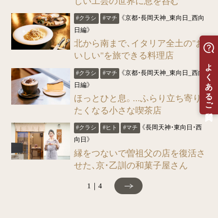
しい工芸の世界に息を呑む
《京都・長岡天神_東向日_西向
#クラシ
#マチ
日編》
北から南まで、イタリア全土の"お
いしい"を旅できる料理店
《京都・長岡天神_東向日_西向
#クラシ
#マチ
日編》
ほっとひと息。...ふらり立ち寄り
たくなる小さな喫茶店
《長岡天神・東向日・西
#クラシ
#ヒト
#マチ
向日》
縁をつないで曽祖父の店を復活さ
せた、京・乙訓の和菓子屋さん
1｜4