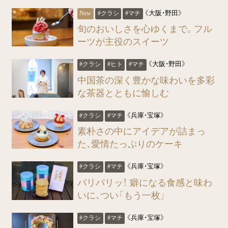
《大阪・野田》
#クラシ
#マチ
旬のおいしさを心ゆくまで。フル
ーツが主役のスイーツ
《大阪・野田》
#クラシ
#ヒト
#マチ
中国茶の深く豊かな味わいを多彩
な茶器とともに愉しむ
《兵庫・宝塚》
#クラシ
#マチ
素朴さの中にアイデアが詰まっ
た、愛情たっぷりのケーキ
《兵庫・宝塚》
#クラシ
#マチ
パリパリッ！ 癖になる食感と味わ
いに、つい「もう一枚」
《兵庫・宝塚》
#クラシ
#マチ