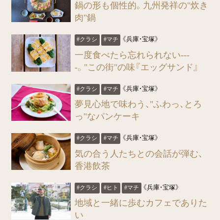
鍋の形も個性的。九州発祥の"炊き
肉"鍋
《兵庫・宝塚》
#クラシ
#マチ
一度食べたら忘れられない---
-。"この街"の味『エッグサンド』
《兵庫・宝塚》
#クラシ
#マチ
夢見心地で味わう、"ふわっ、とろ
っ"なパンケーキ
《兵庫・宝塚》
#クラシ
#マチ
気の合う人たちとの会話が弾む、
香港飲茶
《兵庫・宝塚》
#クラシ
#ヒト
#マチ
地域と一緒に歩むカフェでありた
い