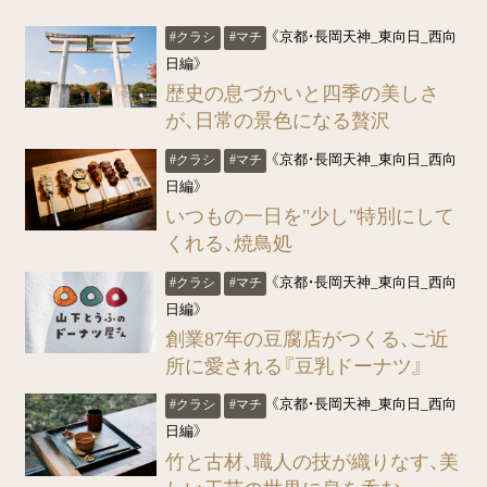
《京都・長岡天神_東向日_西向
#クラシ
#マチ
日編》
歴史の息づかいと四季の美しさ
が、日常の景色になる贅沢
《京都・長岡天神_東向日_西向
#クラシ
#マチ
日編》
いつもの一日を"少し"特別にして
くれる、焼鳥処
《京都・長岡天神_東向日_西向
#クラシ
#マチ
日編》
創業87年の豆腐店がつくる、ご近
所に愛される『豆乳ドーナツ』
《京都・長岡天神_東向日_西向
#クラシ
#マチ
日編》
竹と古材、職人の技が織りなす、美