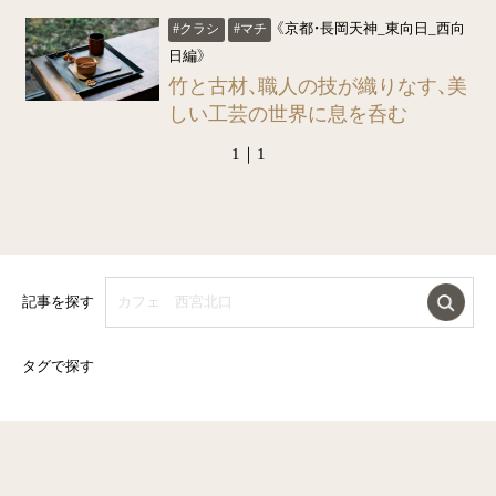
《京都・長岡天神_東向日_西向
#クラシ
#マチ
日編》
竹と古材、職人の技が織りなす、美
しい工芸の世界に息を呑む
1｜1
記事を探す
タグで探す