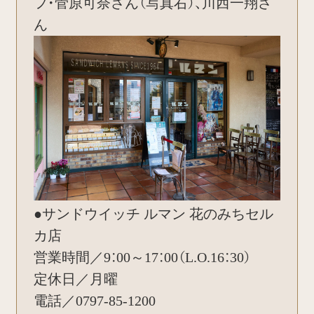
フ・菅原可奈さん（写真右）、川西一翔さ
ん
●サンドウイッチ ルマン 花のみちセル
カ店
営業時間／9：00～17：00（L.O.16：30）
定休日／月曜
電話／0797-85-1200