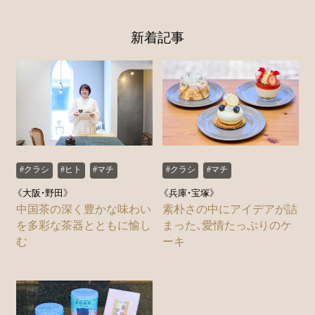
新着記事
#クラシ
#ヒト
#マチ
#クラシ
#マチ
《大阪・野田》
《兵庫・宝塚》
中国茶の深く豊かな味わい
素朴さの中にアイデアが詰
を多彩な茶器とともに愉し
まった、愛情たっぷりのケ
む
ーキ