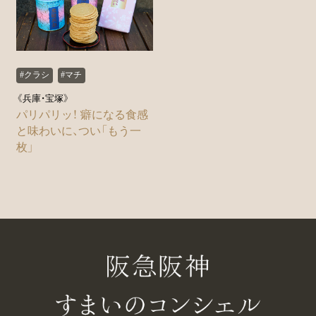
#クラシ
#マチ
《兵庫・宝塚》
パリパリッ！ 癖になる食感
と味わいに、つい「もう一
枚」