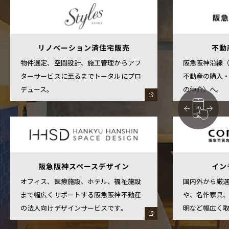
リノベーション済住宅販売
不動
物件選定、空間設計、施工管理からアフ
阪急阪神沿線
ターサービスに至るまでトータルにプロ
不動産の購入
デュース。
の仲介〉へ。
阪急阪神スペースデザイン
イン
オフィス、医療施設、ホテル、福祉施設
国内外から厳
まで幅広くサポートする阪急阪神不動産
や、名作家具
の法人向けデザインサービスです。
明など幅広く