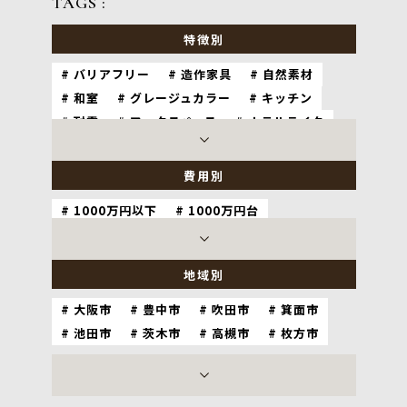
TAGS :
特徴別
バリアフリー
造作家具
自然素材
和室
グレージュカラー
キッチン
耐震
ワークスペース
ホテルライク
ナチュラル
ペット
費用別
1000万円以下
1000万円台
2000万円台
3000万円以上
地域別
大阪市
豊中市
吹田市
箕面市
池田市
茨木市
高槻市
枚方市
神戸市
尼崎市
西宮市
宝塚市
芦屋市
伊丹市
川西市