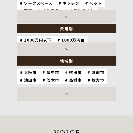
ワークスペース
キッチン
ペット
和室
造作家具
ホテルライク
グレージュカラー
自然素材
費用別
1000万円以下
1000万円台
2000万円台
3000万円以上
地域別
大阪市
豊中市
吹田市
箕面市
池田市
茨木市
高槻市
枚方市
神戸市
尼崎市
西宮市
宝塚市
芦屋市
伊丹市
川西市
京都市
VOICE