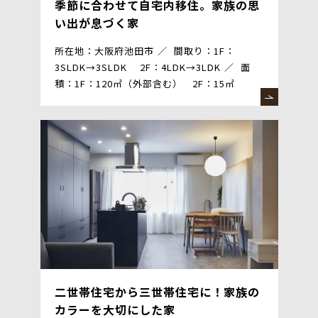
季節に合わせて自宅内移住。家族の思
い出が息づく家
所在地：大阪府池田市
間取り：1F：
3SLDK→3SLDK 2F：4LDK→3LDK
面
積：1F：120㎡（外部含む） 2F：15㎡
二世帯住宅から三世帯住宅に！家族の
カラーを大切にした家