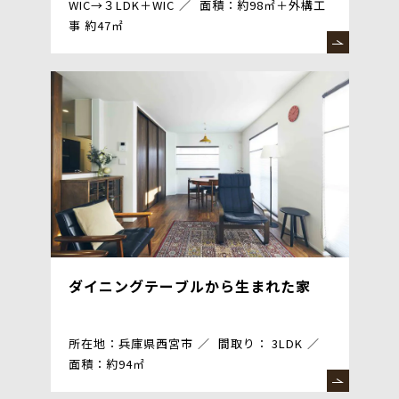
WIC→３LDK＋WIC
面積：約98㎡＋外構工
事 約47㎡
ダイニングテーブルから生まれた家
所在地：兵庫県西宮市
間取り： 3LDK
面積：約94㎡