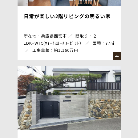
日常が楽しい2階リビングの明るい家
所在地：兵庫県西宮市
間取り：２
LDK+WTC(ｳｫｰｸｽﾙｰｸﾛｰｾﾞｯﾄ）
面積：77㎡
工事金額：約1,160万円