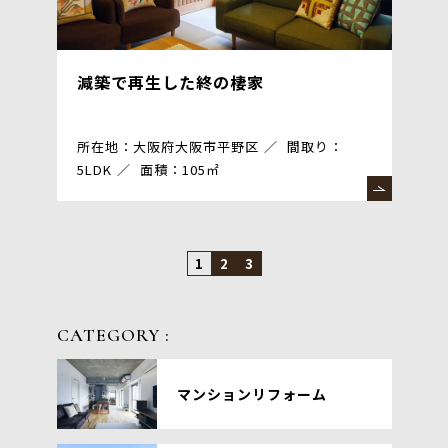
減築で再生した終の棲家
所在地：大阪府大阪市平野区
間取り：
5LDK
面積：105㎡
1
2
3
CATEGORY :
マンションリフォーム