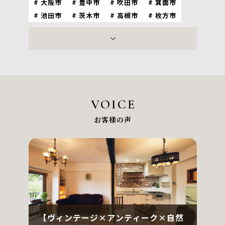
大阪市
豊中市
吹田市
箕面市
池田市
茨木市
高槻市
枚方市
神戸市
尼崎市
西宮市
宝塚市
芦屋市
伊丹市
川西市
京都市
VOICE
お客様の声
【ヴィンテージ×アンティーク×自然