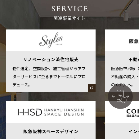
SERVICE
関連事業サイト
リノベーション済住宅販売
不動
物件選定、空間設計、施工管理からアフ
阪急阪神沿線
ターサービスに至るまでトータルにプロ
不動産の購入
デュース。
の仲介〉へ。
阪急阪神スペースデザイン
イン