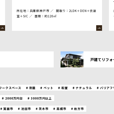
所在地：兵庫県神戸市
間取り：2LDK＋DEN＋衣装
室＋SIC
面積：約120㎡
戸建てリフォ
ワークスペース
耐震
ペット
和室
ナチュラル
バリアフ
2000万円台
3000万円以上
箕面市
池田市
茨木市
高槻市
枚方市