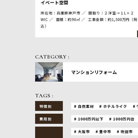
イベート空間
所在地：兵庫県神戸市
間取り：２洋室→１L＋２
WIC
面積：約90㎡
工事金額：約1,500万円（税
込）
CATEGORY :
マンションリフォーム
TAGS :
自然素材
ホテルライク
特徴別
1000万円以下
1000万円台
費用別
大阪市
豊中市
吹田市