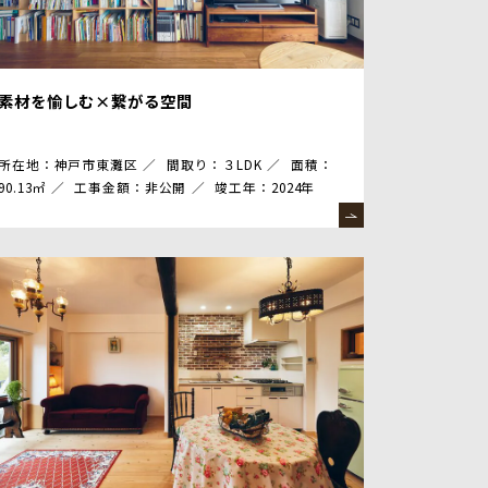
素材を愉しむ×繋がる空間
所在地：神戸市東灘区
間取り：３LDK
面積：
90.13㎡
工事金額：非公開
竣工年：2024年