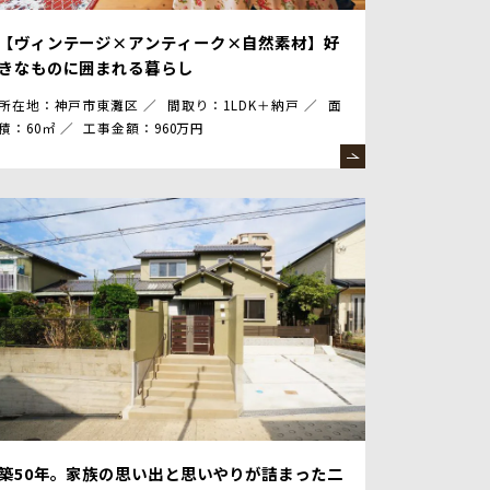
【ヴィンテージ×アンティーク×自然素材】好
きなものに囲まれる暮らし
所在地：神戸市東灘区
間取り：1LDK＋納戸
面
積：60㎡
工事金額：960万円
築50年。家族の思い出と思いやりが詰まった二