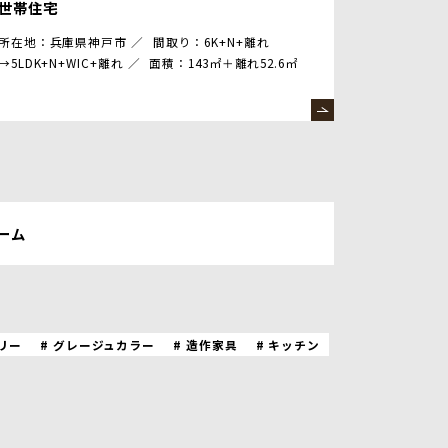
世帯住宅
所在地：兵庫県神戸市
間取り：6K+N+離れ
→5LDK+N+WIC+離れ
面積：143㎡＋離れ52.6㎡
ーム
リー
グレージュカラー
造作家具
キッチン