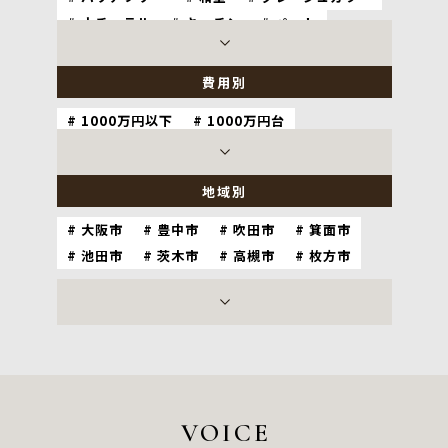
ナチュラル
キッチン
ペット
自然素材
耐震
ホテルライク
費用別
1000万円以下
1000万円台
2000万円台
3000万円以上
地域別
大阪市
豊中市
吹田市
箕面市
池田市
茨木市
高槻市
枚方市
神戸市
尼崎市
西宮市
宝塚市
芦屋市
伊丹市
川西市
京都市
VOICE