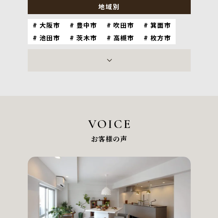
地域別
大阪市
豊中市
吹田市
箕面市
池田市
茨木市
高槻市
枚方市
神戸市
尼崎市
西宮市
宝塚市
芦屋市
伊丹市
川西市
京都市
VOICE
お客様の声