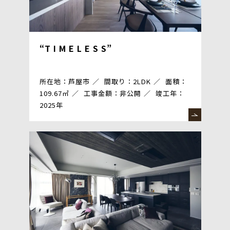
“T I M E L E S S”
所在地：芦屋市
間取り：2LDK
面積：
109.67㎡
工事金額：非公開
竣工年：
2025年