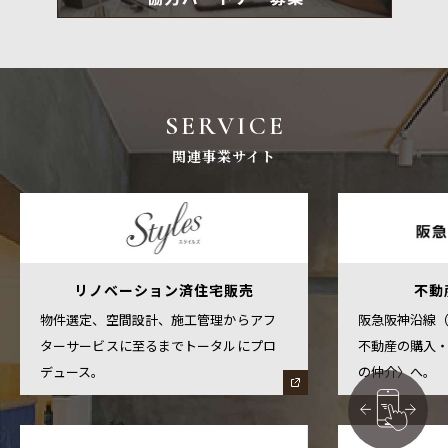
SERVICE
関連事業サイト
リノベーション済住宅販売
不動
物件選定、空間設計、施工管理からアフ
阪急阪神沿線
ターサービスに至るまでトータルにプロ
不動産の購入
デュース。
の仲介〉へ。