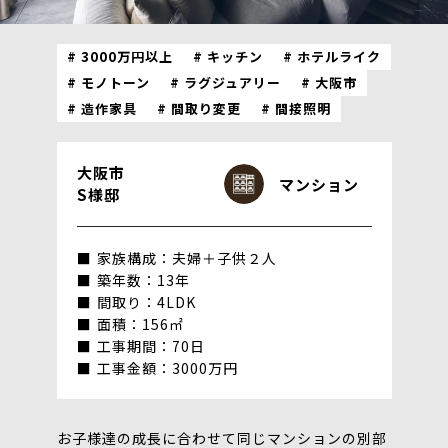
3000万円以上
キッチン
ホテルライク
モノトーン
ラグジュアリー
大阪市
造作家具
間取り変更
間接照明
大阪市
マンション
S様邸
家族構成：夫婦＋子供２人
築年数：13年
間取り：4LDK
面積：156㎡
工事期間：70日
工事金額：3000万円
お子様達の成長に合わせて同じマンションの別部