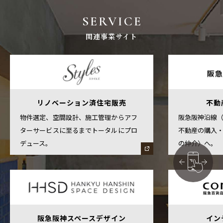
SERVICE
関連事業サイト
リノベーション済住宅販売
不動
物件選定、空間設計、施工管理からアフ
阪急阪神沿線
ターサービスに至るまでトータルにプロ
不動産の購入
デュース。
の仲介〉へ。
阪急阪神スペースデザイン
イン