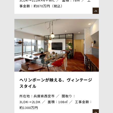
3LDK→1LDK+N＋WIC
面積：78㎡
工
事金額：約870万円（税込）
ヘリンボーンが映える、ヴィンテージ
スタイル
所在地：兵庫県西宮市
間取り：
3LDK→2LDK
面積：108㎡
工事金額：
約1300万円