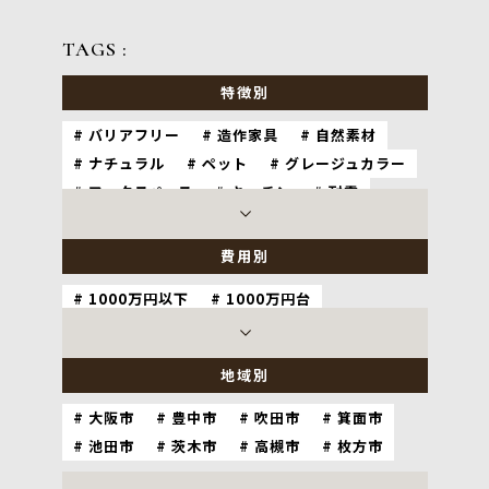
TAGS :
特徴別
バリアフリー
造作家具
自然素材
ナチュラル
ペット
グレージュカラー
ワークスペース
キッチン
耐震
ホテルライク
和室
費用別
1000万円以下
1000万円台
2000万円台
3000万円以上
地域別
大阪市
豊中市
吹田市
箕面市
池田市
茨木市
高槻市
枚方市
神戸市
尼崎市
西宮市
宝塚市