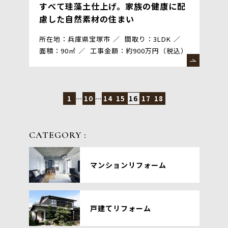
すべて珪藻土仕上げ。家族の健康に配
慮した自然素材の住まい
所在地：兵庫県宝塚市
間取り：3LDK
面積：90㎡
工事金額：約900万円（税込）
1
…
10
…
14
15
16
17
18
CATEGORY :
マンションリフォーム
戸建てリフォーム