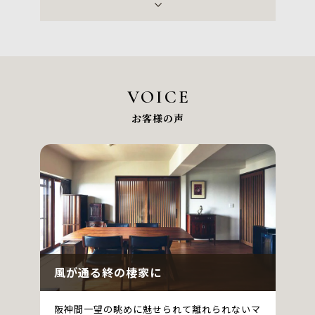
芦屋市
伊丹市
川西市
京都市
VOICE
お客様の声
風が通る終の棲家に
阪神間一望の眺めに魅せられて離れられないマ