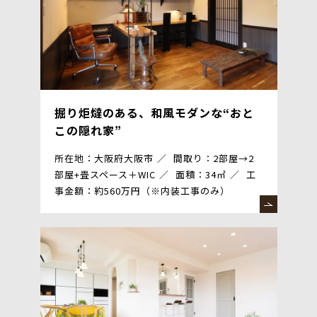
掘り炬燵のある、和風モダンな“おと
この隠れ家”
所在地：大阪府大阪市
間取り：2部屋→2
部屋+畳スペース＋WIC
面積：34㎡
工
事金額：約560万円（※内装工事のみ）