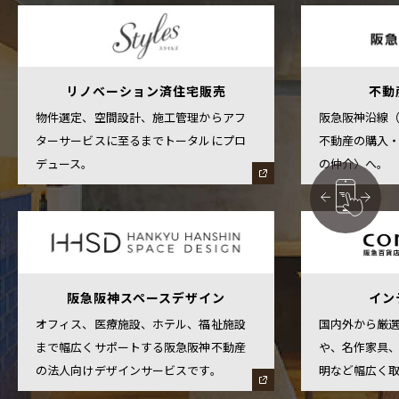
リノベーション済住宅販売
不動
物件選定、空間設計、施工管理からアフ
阪急阪神沿線
ターサービスに至るまでトータルにプロ
不動産の購入
デュース。
の仲介〉へ。
阪急阪神スペースデザイン
イン
オフィス、医療施設、ホテル、福祉施設
国内外から厳
まで幅広くサポートする阪急阪神不動産
や、名作家具
の法人向けデザインサービスです。
明など幅広く