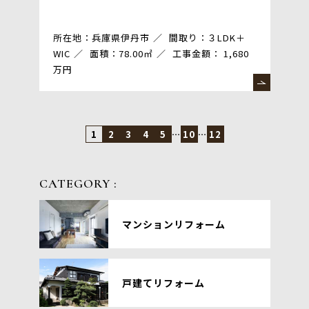
所在地：兵庫県伊丹市
間取り：３LDK＋
WIC
面積：78.00㎡
工事金額： 1,680
万円
1
2
3
4
5
…
10
…
12
CATEGORY :
マンションリフォーム
戸建てリフォーム