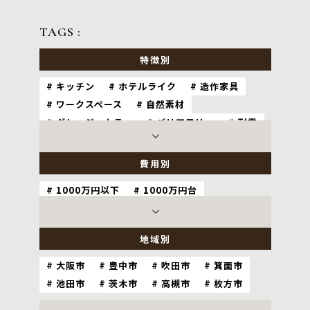
TAGS :
特徴別
キッチン
ホテルライク
造作家具
ワークスペース
自然素材
グレージュカラー
バリアフリー
耐震
ナチュラル
ペット
和室
費用別
1000万円以下
1000万円台
2000万円台
3000万円以上
地域別
大阪市
豊中市
吹田市
箕面市
池田市
茨木市
高槻市
枚方市
神戸市
尼崎市
西宮市
宝塚市