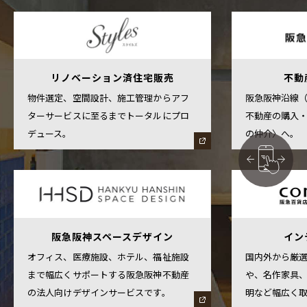
リノベーション済住宅販売
不動
物件選定、空間設計、施工管理からアフ
阪急阪神沿線
ターサービスに至るまでトータルにプロ
不動産の購入
デュース。
の仲介〉へ。
阪急阪神スペースデザイン
イン
オフィス、医療施設、ホテル、福祉施設
国内外から厳
まで幅広くサポートする阪急阪神不動産
や、名作家具
の法人向けデザインサービスです。
明など幅広く