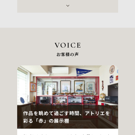
神戸市
尼崎市
西宮市
宝塚市
芦屋市
伊丹市
川西市
京都市
VOICE
お客様の声
作品を眺めて過ごす時間、アトリエを
彩る「赤」の展示棚