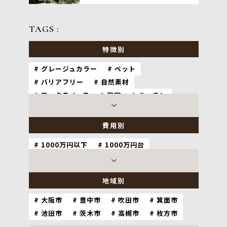
TAGS :
特徴別
グレージュカラー
ペット
バリアフリー
自然素材
ワークスペース
和室
キッチン
耐震
ホテルライク
ナチュラル
造作家具
費用別
1000万円以下
1000万円台
2000万円台
3000万円以上
地域別
大阪市
豊中市
吹田市
箕面市
池田市
茨木市
高槻市
枚方市