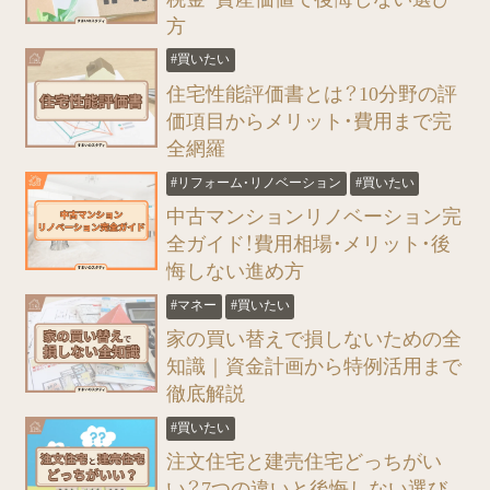
方
#買いたい
住宅性能評価書とは？10分野の評
価項目からメリット・費用まで完
全網羅
#リフォーム・リノベーション
#買いたい
中古マンションリノベーション完
全ガイド！費用相場・メリット・後
悔しない進め方
#マネー
#買いたい
家の買い替えで損しないための全
知識｜資金計画から特例活用まで
徹底解説
#買いたい
注文住宅と建売住宅どっちがい
い？7つの違いと後悔しない選び