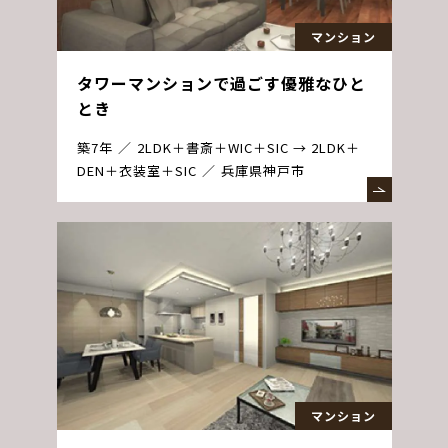
マンション
タワーマンションで過ごす優雅なひと
とき
築7年
2LDK＋書斎＋WIC＋SIC → 2LDK＋
DEN＋衣装室＋SIC
兵庫県神戸市
マンション