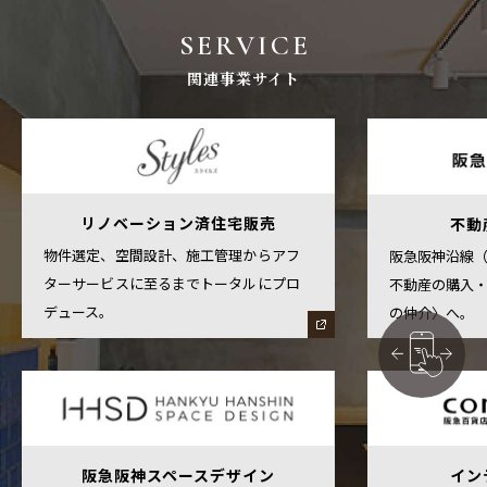
SERVICE
関連事業サイト
リノベーション済住宅販売
不動
物件選定、空間設計、施工管理からアフ
阪急阪神沿線
ターサービスに至るまでトータルにプロ
不動産の購入
デュース。
の仲介〉へ。
阪急阪神スペースデザイン
イン