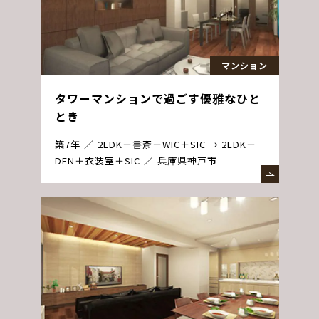
マンション
タワーマンションで過ごす優雅なひと
とき
築7年
2LDK＋書斎＋WIC＋SIC → 2LDK＋
DEN＋衣装室＋SIC
兵庫県神戸市