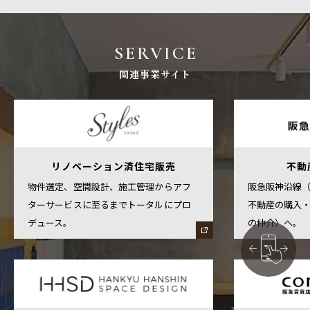
SERVICE
関連事業サイト
リノベーション済住宅販売
不動
物件選定、空間設計、施工管理からアフ
阪急阪神沿線
ターサービスに至るまでトータルにプロ
不動産の購入
デュース。
の仲介〉へ。