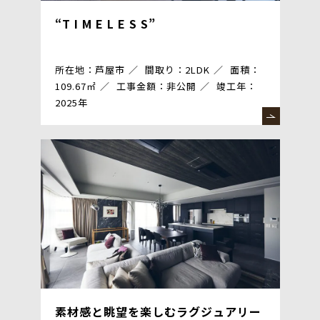
“T I M E L E S S”
所在地：芦屋市
間取り：2LDK
面積：
109.67㎡
工事金額：非公開
竣工年：
2025年
素材感と眺望を楽しむラグジュアリー