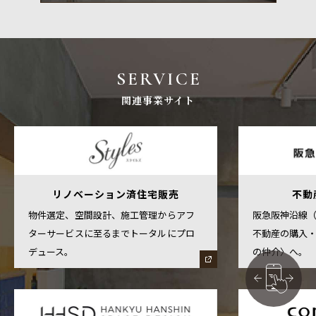
SERVICE
関連事業サイト
リノベーション済住宅販売
不動
物件選定、空間設計、施工管理からアフ
阪急阪神沿線
ターサービスに至るまでトータルにプロ
不動産の購入
デュース。
の仲介〉へ。