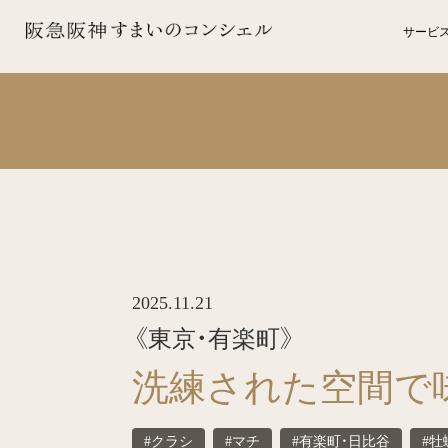
サービ
2025.11.21
《東京・有楽町》
洗練された空間で
#クラシ
#マチ
#有楽町・日比谷
#牡