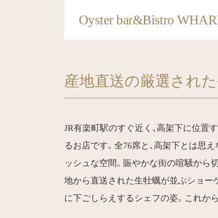
Oyster bar&Bistro WH
産地直送の厳選された
JR有楽町駅のすぐ近く、高架下に位置する『O
るお店です。全76席と、高架下とは思
ッシュな空間。賑やかな街の喧騒から切
地から直送された生牡蠣が並ぶショー
に下ごしらえするシェフの姿。これか