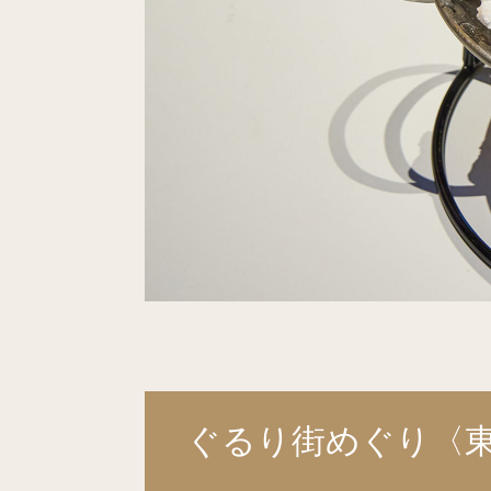
ぐるり街めぐり〈東