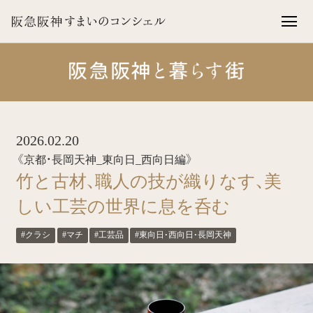
2026.02.20
《京都・長岡天神_東向日_西向日編》
竹と古材、職人の技が織りなす、美
しい工芸の世界に息を呑む
#クラシ
#マチ
#工芸品
#東向日・西向日・長岡天神