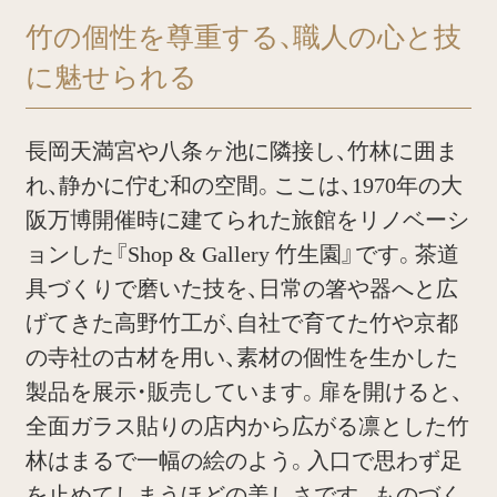
竹の個性を尊重する、職人の心と技
に魅せられる
長岡天満宮や八条ヶ池に隣接し、竹林に囲ま
れ、静かに佇む和の空間。ここは、1970年の大
阪万博開催時に建てられた旅館をリノベーシ
ョンした『Shop & Gallery 竹生園』です。茶道
具づくりで磨いた技を、日常の箸や器へと広
げてきた高野竹工が、自社で育てた竹や京都
の寺社の古材を用い、素材の個性を生かした
製品を展示・販売しています。扉を開けると、
全面ガラス貼りの店内から広がる凛とした竹
林はまるで一幅の絵のよう。入口で思わず足
を止めてしまうほどの美しさです。ものづく