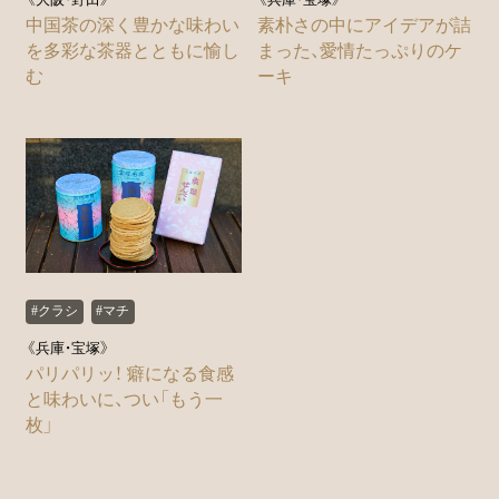
《大阪・野田》
《兵庫・宝塚》
中国茶の深く豊かな味わい
素朴さの中にアイデアが詰
を多彩な茶器とともに愉し
まった、愛情たっぷりのケ
む
ーキ
#クラシ
#マチ
《兵庫・宝塚》
パリパリッ！ 癖になる食感
と味わいに、つい「もう一
枚」