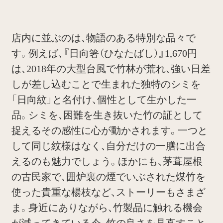
店内に並ぶのは、物語のある特別な品々で
す。例えば、『日向箸（ひなたばし）』1,670円
は、2018年の大型台風で竹林が荒れ、強い日差
しが差し込むことで生まれた独特のシミを
「日向紋」と名付け、個性として生かした一
品。シミを、困難を生き抜いた竹の証として
捉えるその感性に心が動かされます。一つと
して同じ紋様はなく、自分だけの一膳に出合
えるのも魅力でしょう。ほかにも、茅葺屋根
の古民家で、囲炉裏の煙でいぶされた煤竹を
使った貴重な楊枝など、ストーリーもさまざ
ま。身近にありながら、竹製品に触れる機会
が減ってきている今、竹の良さを見直すこと