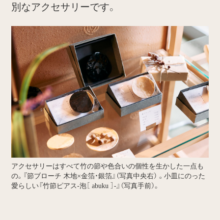
別なアクセサリーです。
アクセサリーはすべて竹の節や色合いの個性を生かした一点も
の。『節ブローチ 木地×金箔・銀箔』（写真中央右） 。小皿にのった
愛らしい『竹節ピアス-泡［ abuku ］-』（写真手前）。