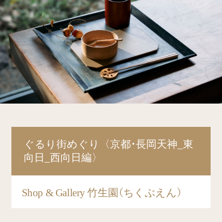
ぐるり街めぐり〈京都・長岡天神_東
向日_西向日編〉
Shop & Gallery 竹生園（ちくぶえん）