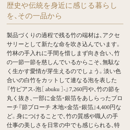
歴史や伝統を身近に感じる暮らし
を、その一品から
製品づくりの過程で残る竹の端材は、アクセ
サリーとして新たな命を吹き込んでいます。
竹林の手入れに手間を惜しまず向き合い、竹
の一節一節を慈しんでいるからこそ、無駄な
く生かす愛情が芽生えるのでしょう。淡い色
合いの白竹をカットして連なる泡を表した
『竹ピアス-泡［ abuku ］-』7,260円や、竹の節を
丸く抜き、一部に金箔・銀箔をあしらったブロ
ーチ『節ブローチ 木地×金箔・銀箔』4,400円な
ど。身につけることで、竹の質感や職人の手
仕事の美しさを日常の中でも感じられる、特