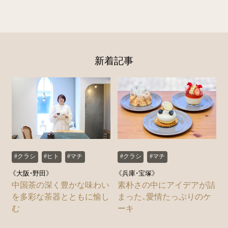
新着記事
#クラシ
#ヒト
#マチ
#クラシ
#マチ
《大阪・野田》
《兵庫・宝塚》
中国茶の深く豊かな味わい
素朴さの中にアイデアが詰
を多彩な茶器とともに愉し
まった、愛情たっぷりのケ
む
ーキ