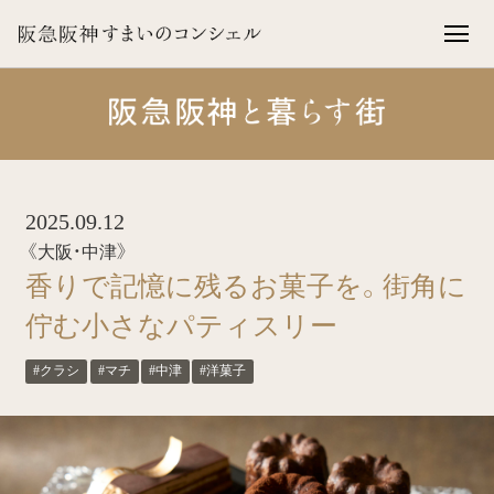
2025.09.12
《大阪・中津》
香りで記憶に残るお菓子を。街角に
佇む小さなパティスリー
#クラシ
#マチ
#中津
#洋菓子