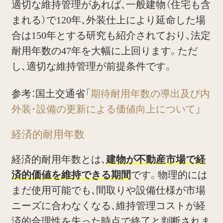
適切な維持管理があれば、一般建物（住宅も含
まれる）で120年、外装仕上により延命した場
合は150年とする研究も紹介されており、法定
耐用年数の47年を大幅に上回ります。ただ
し、適切な維持管理が前提条件です。
参考：国土交通省「
期待耐用年数の導出及び内
外装・設備の更新による価値向上について
」
経済的耐用年数
経済的耐用年数とは、
建物が不動産市場で経
済的価値を維持できる期間
です。物理的には
まだ使用可能でも、間取りや設備仕様が市場
ニーズに合わなくなる、維持管理コストが経
済的合理性を失った時点で終了と判断されま