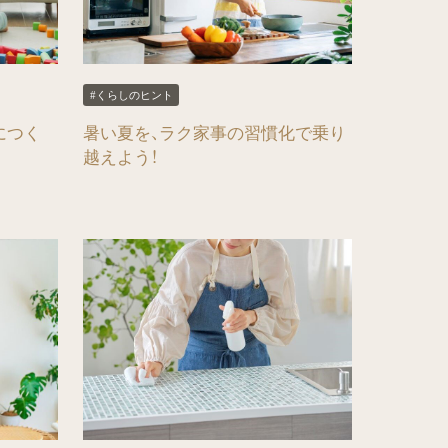
#くらしのヒント
につく
暑い夏を、ラク家事の習慣化で乗り
越えよう！