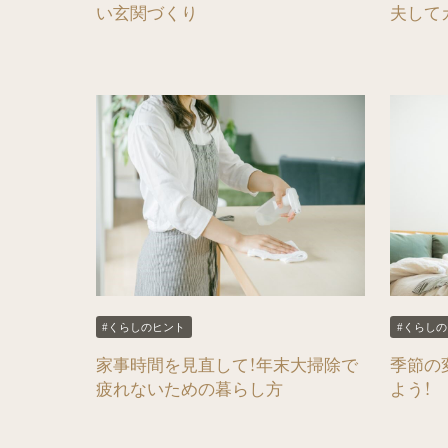
い玄関づくり
夫して
#くらしのヒント
#くらし
家事時間を見直して！年末大掃除で
季節の
疲れないための暮らし方
よう！