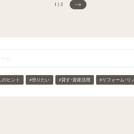
1｜2
しのヒント
#売りたい
#貸す・資産活用
#リフォーム・リ