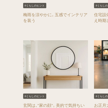
#くらしのヒント
#くらし
梅雨を涼やかに。五感でインテリア
住宅設
を装う
え時期
#くらしのヒント
#くらし
玄関は、"家の顔"。美的で気持ちい
お正月