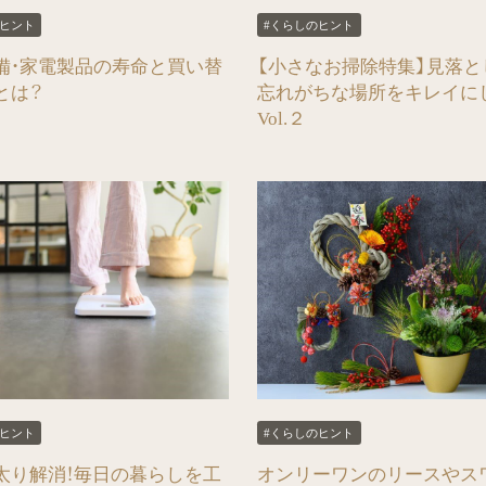
のヒント
#くらしのヒント
備・家電製品の寿命と買い替
【小さなお掃除特集】見落と
とは？
忘れがちな場所をキレイに
Vol.２
のヒント
#くらしのヒント
太り解消！毎日の暮らしを工
オンリーワンのリースやス