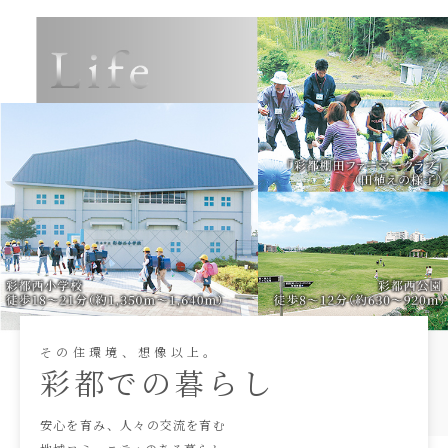
そ
の
住
環
境
、
想
像
以
上
。
彩
都
で
の
暮
ら
し
安心を育み、人々の交流を育む