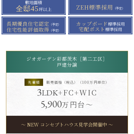
敷地面積
ZEH標準採用
全邸45
（予定）
坪以上
長期優良住宅認定
カップボード
標準採用
（予定）
宅配ポスト
住宅性能評価取得
標準採用
（予定）
ジオガーデン彩都茨木［第二工区］
戸建分譲
先着順
販売価格（税込）（100万円単位）
3
+FC+WIC
LDK
5,900
万円台〜
〜 NEW コンセプトハウス見学会開催中 〜