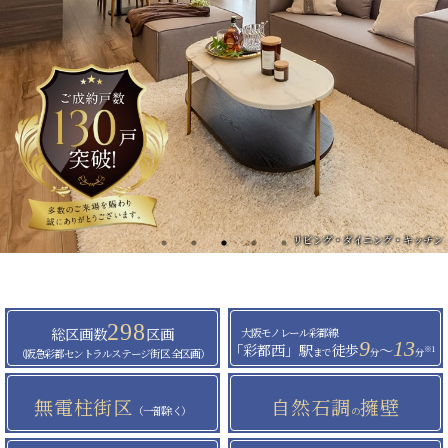
リビング・ダイニング・キッチン
街区イメージイラスト
主寝室
空撮
外観
298
総区画数
区画
大阪モノレール彩都線
9
13
「彩都西」駅
徒歩
〜
※1
まで
分
分
（阪急彩都セントラルステージ街区 全区画）
無電柱街区
自然石調
擁壁
（一部除く）
の