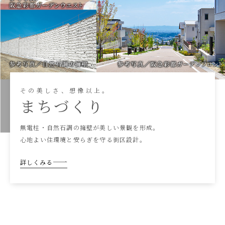
そ
の
美
し
さ
、
想
像
以
上
。
ま
ち
づ
く
り
無電柱・自然石調の擁壁が
美しい景観を形成。
心地よい住環境と
安らぎを守る街区設計。
詳しくみる