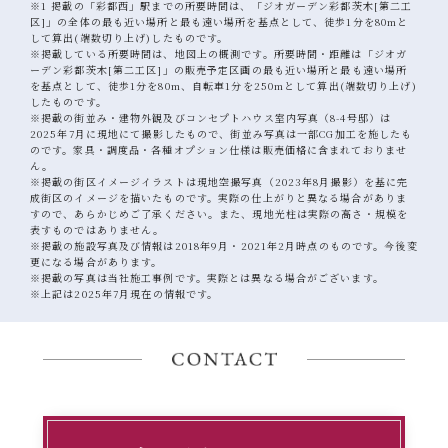
※1 掲載の「彩都西」駅までの所要時間は、「ジオガーデン彩都茨木[第二工
区]」の全体の最も近い場所と最も遠い場所を基点として、徒歩1分を80mと
して算出(端数切り上げ)したものです。
※掲載している所要時間は、地図上の概測です。所要時間・距離は「ジオガ
ーデン彩都茨木[第二工区]」の販売予定区画の最も近い場所と最も遠い場所
を基点として、徒歩1分を80m、自転車1分を250mとして算出(端数切り上げ)
したものです。
※掲載の街並み・建物外観及びコンセプトハウス室内写真（8-4号邸）は
2025年7月に現地にて撮影したもので、街並み写真は一部CG加工を施したも
のです。家具・調度品・各種オプション仕様は販売価格に含まれておりませ
ん。
※掲載の街区イメージイラストは現地空撮写真（2023年8月撮影）を基に完
成街区のイメージを描いたものです。実際の仕上がりと異なる場合がありま
すので、あらかじめご了承ください。また、現地光柱は実際の高さ・規模を
表すものではありません。
※掲載の施設写真及び情報は2018年9月・2021年2月時点のものです。今後変
更になる場合があります。
※掲載の写真は当社施工事例です。実際とは異なる場合がございます。
※上記は2025年7月現在の情報です。