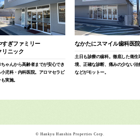
やすぎファミリー
なかたにスマイル歯科医
クリニック
土日も診療の歯科。徹底した衛生
赤ちゃんから高齢者までが安心でき
境、正確な診断、痛みの少ない治
る小児科・内科医院。アロマセラピ
などがモットー。
ーも実施。
© Hankyu Hanshin Properties Corp.