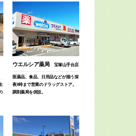
ウエルシア薬局
宝塚山手台店
医薬品、食品、日用品などが揃う深
生
夜0時まで営業のドラッグストア。
の
調剤薬局を併設。