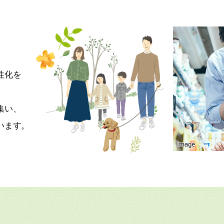
性化を
集い、
います。