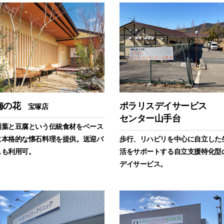
梅の花
ポラリスデイサービス
宝塚店
センター山手台
湯葉と豆腐という伝統食材をベース
に本格的な懐石料理を提供。送迎バ
歩行、リハビリを中心に自立した
スも利用可。
活をサポートする自立支援特化型
デイサービス。