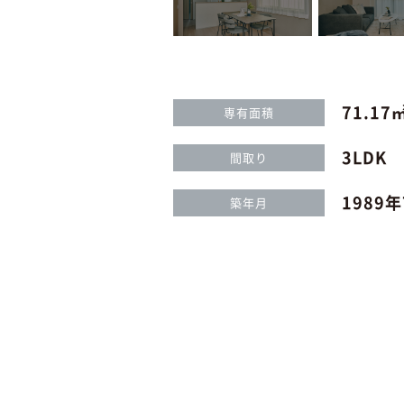
71.1
専有面積
3LDK
間取り
1989
築年月