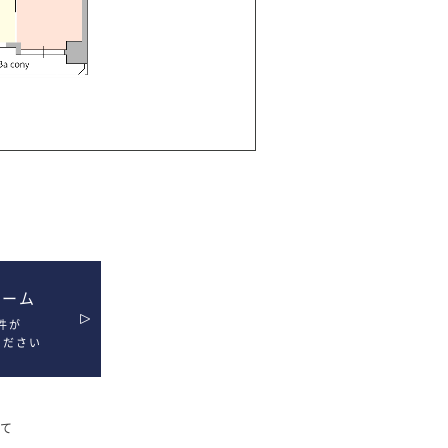
ォーム
件が
ください
て