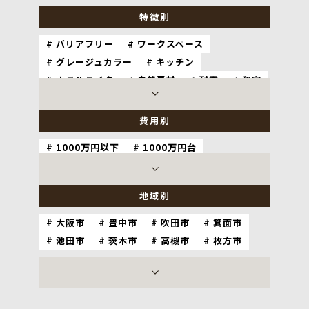
特徴別
バリアフリー
ワークスペース
グレージュカラー
キッチン
ホテルライク
自然素材
耐震
和室
ペット
ナチュラル
造作家具
費用別
1000万円以下
1000万円台
2000万円台
3000万円以上
地域別
大阪市
豊中市
吹田市
箕面市
池田市
茨木市
高槻市
枚方市
神戸市
尼崎市
西宮市
宝塚市
芦屋市
伊丹市
川西市
京都市