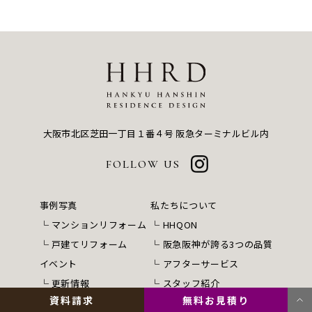
大阪市北区芝田一丁目１番４号
阪急ターミナルビル内
FOLLOW US
事例写真
私たちについて
マンションリフォーム
HHQON
戸建てリフォーム
阪急阪神が誇る3つの品質
イベント
アフターサービス
更新情報
スタッフ紹介
資料請求
無料お見積り
ブログ・コラム
リフォームの流れ