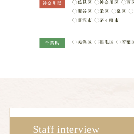
◯鶴見区
◯神奈川区
◯西
神奈川県
◯瀬谷区
◯栄区
◯泉区
◯
◯藤沢市
◯茅ヶ崎市
◯美浜区
◯稲毛区
◯若葉
千葉県
Staff interview