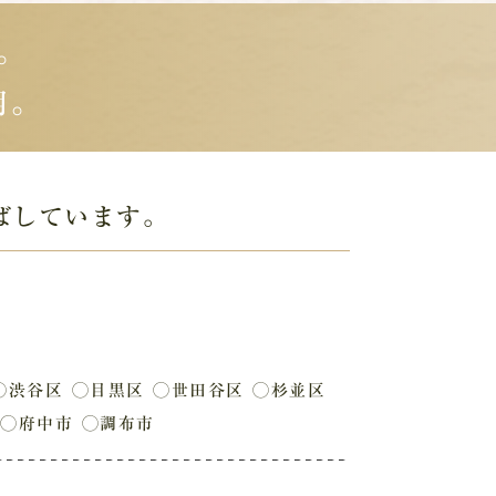
。
用。
ばしています。
◯渋谷区
◯目黒区
◯世田谷区
◯杉並区
◯府中市
◯調布市