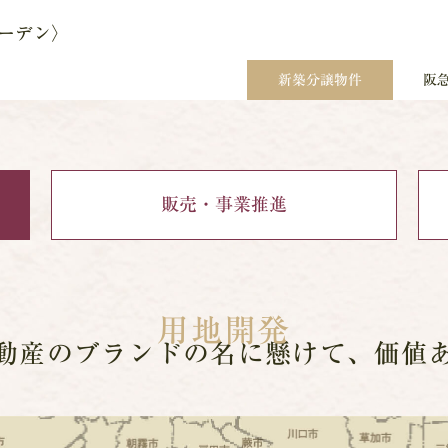
ーデン〉
新築分譲物件
阪
販売・
事業推進
用地開発
動産のブランドの
名に懸けて、価値