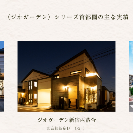
〈ジオガーデン〉シリーズ首都圏の
主な実績
ジオガーデン
新宿西落合
東京都新宿区 （3戸）