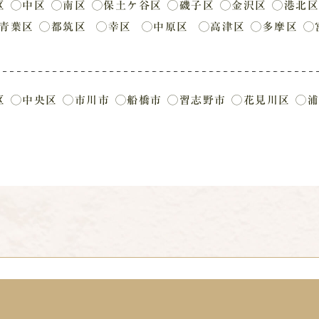
区
◯中区
◯南区
◯保土ケ谷区
◯磯子区
◯金沢区
◯港北区
青葉区
◯都筑区
◯幸区
◯中原区
◯高津区
◯多摩区
◯
区
◯中央区
◯市川市
◯船橋市
◯習志野市
◯花見川区
◯浦