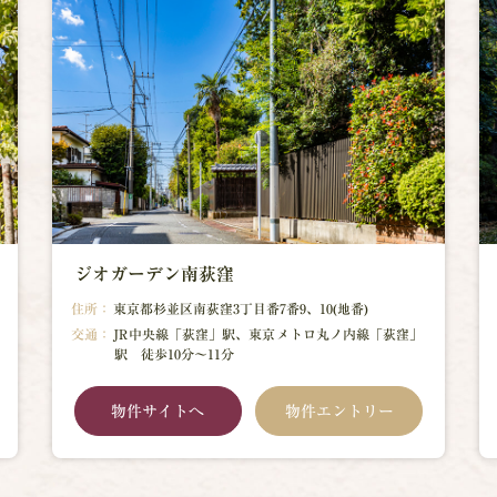
ジオガーデン南荻窪
住所：
東京都杉並区南荻窪3丁目番7番9、10(地番)
交通：
JR中央線「荻窪」駅、東京メトロ丸ノ内線「荻窪」
駅 徒歩10分～11分
物件サイトへ
物件エントリー