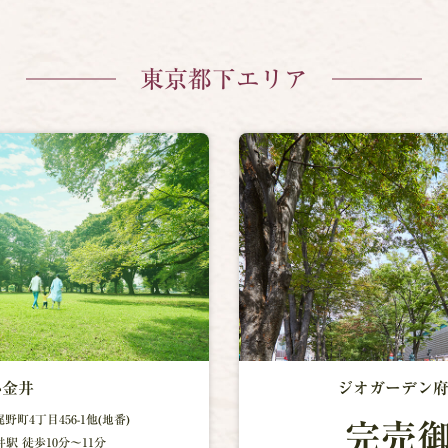
東京都下エリア
小金井
ジオガーデン
町4丁目456-1他(地番)
完売
駅 徒歩10分～11分