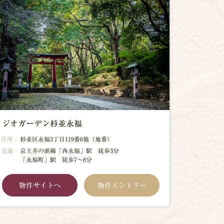
ジオガーデン杉並永福
住所：
杉並区永福3丁目119番6他（地番）
交通：
京王井の頭線「西永福」駅 徒歩3分
「永福町」駅 徒歩7～8分
物件サイトへ
物件エントリー