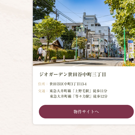
ジオガーデン世田谷中町三丁目
住所：
世田谷区中町3丁目13-4
交通：
東急大井町線「上野毛駅」徒歩11分
東急大井町線「等々力駅」徒歩12分
物件サイトへ