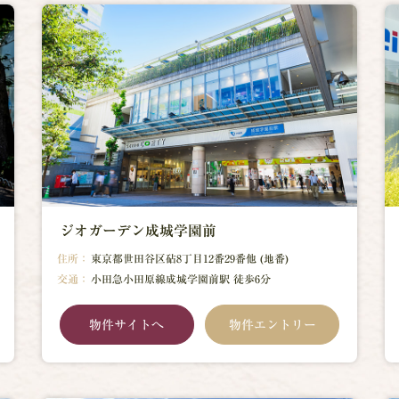
ジオガーデン成城学園前
住所：
東京都世田谷区砧8丁目12番29番他 (地番)
交通：
小田急小田原線成城学園前駅 徒歩6分
物件サイトへ
物件エントリー