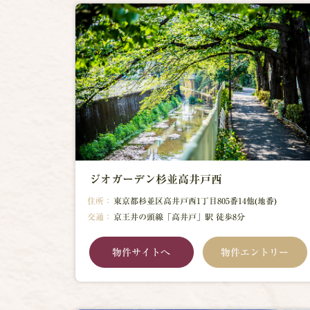
ジオガーデン杉並高井戸西
住所：
東京都杉並区高井戸西1丁目805番14他(地番)
交通：
京王井の頭線「高井戸」駅 徒歩8分
物件サイトへ
物件エントリー