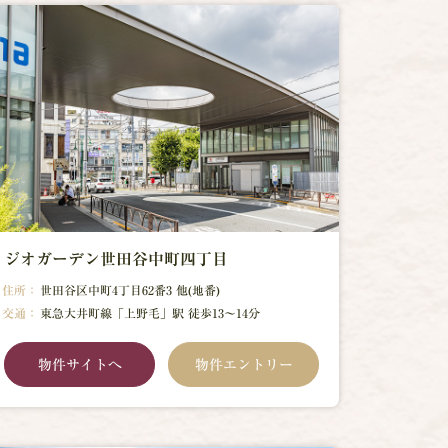
ジオガーデン世田谷中町四丁目
住所：
世田谷区中町4丁目62番3 他(地番)
交通：
東急大井町線「上野毛」駅 徒歩13～14分
物件サイトへ
物件エントリー