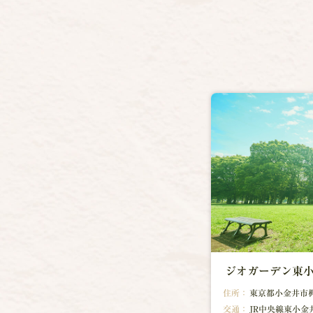
ジオガーデン東
住所：
東京都小金井市梶野
交通：
JR中央線東小金井