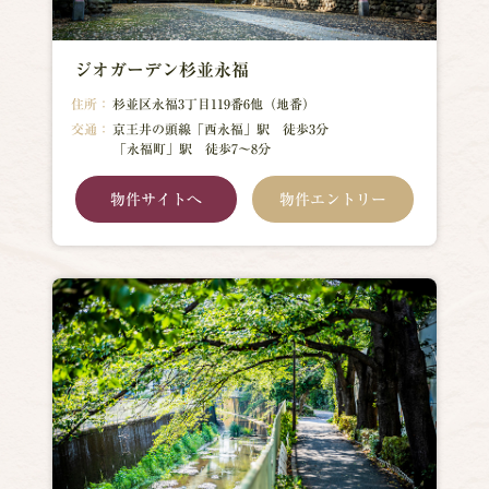
ジオガーデン杉並永福
住所：
杉並区永福3丁目119番6他（地番）
交通：
京王井の頭線「西永福」駅 徒歩3分
「永福町」駅 徒歩7～8分
物件サイトへ
物件エントリー