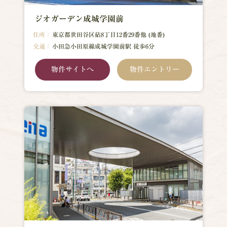
ジオガーデン成城学園前
住所：
東京都世田谷区砧8丁目12番29番他 (地番)
交通：
小田急小田原線成城学園前駅 徒歩6分
物件サイトへ
物件エントリー