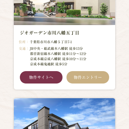
ジオガーデン市川八幡五丁目
住所：
千葉県市川市八幡５丁目7-1
交通：
JR中央・総武線本八幡駅 徒歩13分
都営新宿線本八幡駅 徒歩11分～12分
京成本線京成八幡駅 徒歩10分～11分
京成本線鬼越駅 徒歩5分
物件サイトへ
物件エントリー