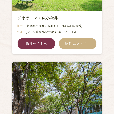
ジオガーデン東小金井
住所：
東京都小金井市梶野町4丁目456-1他(地番)
交通：
JR中央線東小金井駅 徒歩10分～11分
物件サイトへ
物件エントリー