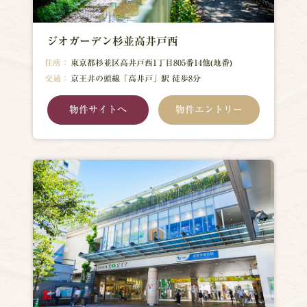
ジオガーデン杉並高井戸西
住所：
東京都杉並区高井戸西1丁目805番14他(地番)
交通：
京王井の頭線「高井戸」駅 徒歩8分
物件サイトへ
物件エントリー