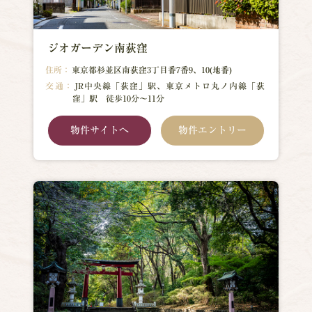
ジオガーデン南荻窪
住所：
東京都杉並区南荻窪3丁目番7番9、10(地番)
交通：
JR中央線「荻窪」駅、東京メトロ丸ノ内線「荻
窪」駅 徒歩10分～11分
物件サイトへ
物件エントリー