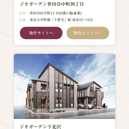
ジオガーデン世田谷中町四丁目
住所：
世田谷区中町4丁目62番3 他(地番)
交通：
東急大井町線「上野毛」駅 徒歩13～14分
物件サイトへ
物件エントリー
ジオガーデン下北沢