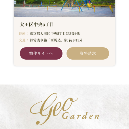
大田区中央5丁目
住所：
東京都大田区中央5丁目363番2他
交通：
都営浅草線「西馬込」駅 徒歩13分
物件サイトへ
資料請求